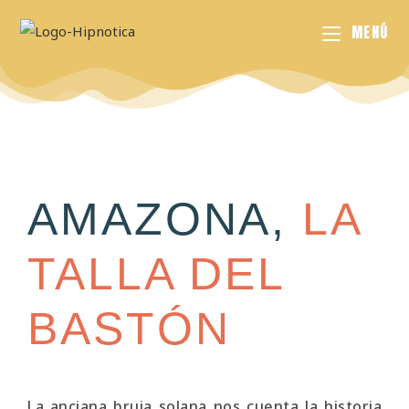
MENÚ
AMAZONA,
LA
TALLA DEL
BASTÓN
La anciana bruja solana nos cuenta la historia