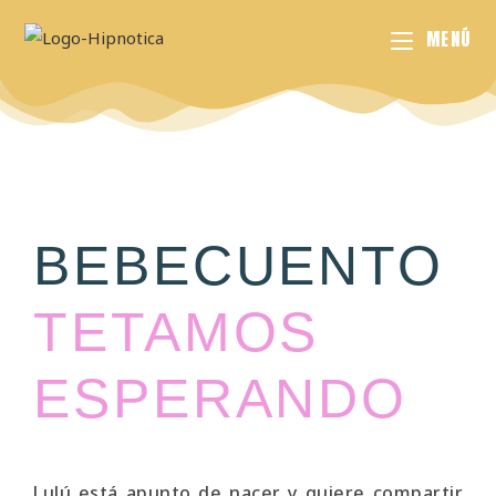
MENÚ
BEBECUENTO
TETAMOS
ESPERANDO
Lulú está apunto de nacer y quiere compartir